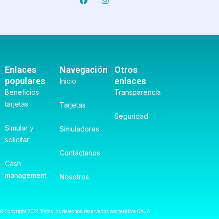
a
n
c
s
e
t
b
a
o
g
o
r
k
a
m
Enlaces
Navegación
Otros
populares
enlaces
Inicio
Beneficios
Transparencia
tarjetas
Tarjetas
Seguridad
Simular y
Simuladores
solicitar
Contáctanos
Cash
management
Nosotros
© Copyright 2024 Todos los derechos reservados cooperativa CAJA.