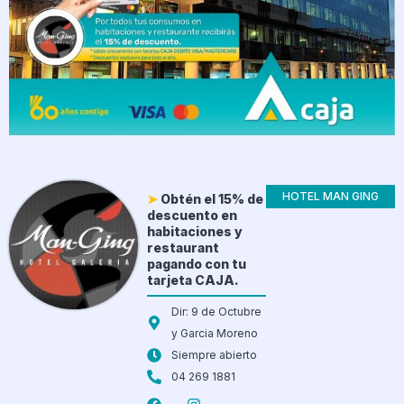
HOTEL MAN GING
➤
Obtén el 15% de
descuento en
habitaciones y
restaurant
pagando con tu
tarjeta CAJA.
Dir: 9 de Octubre
y Garcia Moreno
Siempre abierto
04 269 1881
F
I