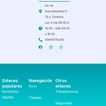
Dir: Av
Paucarbamba 5-
75 y Tomillos
Lun a Vie 08:30 a
19:00 - Sáb 08:30
a 18:30
0984976238
F
I
W
a
n
h
c
s
a
e
t
t
b
a
s
o
g
a
o
r
p
k
a
p
m
Enlaces
Navegación
Otros
populares
enlaces
Inicio
Beneficios
Transparencia
tarjetas
Tarjetas
Seguridad